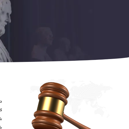
در
کن
با
با