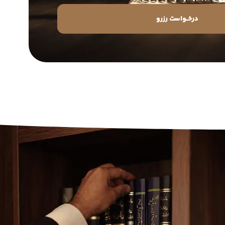
درخــواست رزرو