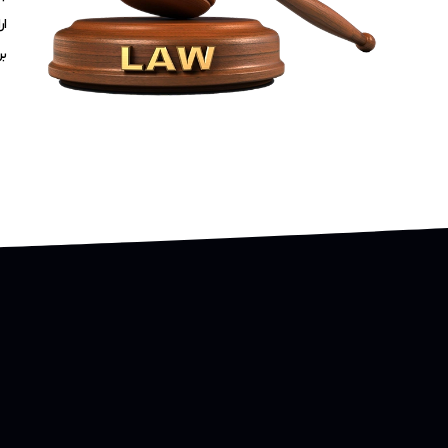
ار
بر