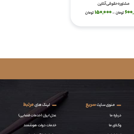
مشاوره حقوقی آنلاین
150,000
600
تومان
–
تومان
سریع
مرتبط
منوی سایت
لینک های
درباره ما
عدل ایران (خدمات قضایی)
وکــلای ما
خدمات دولت هوشمند